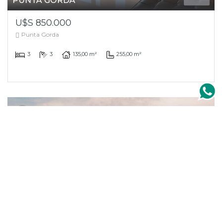
PUNTA GORDA
U$S 850.000
Punta Gorda
3
3
135,00 m²
255,00 m²
+ Info